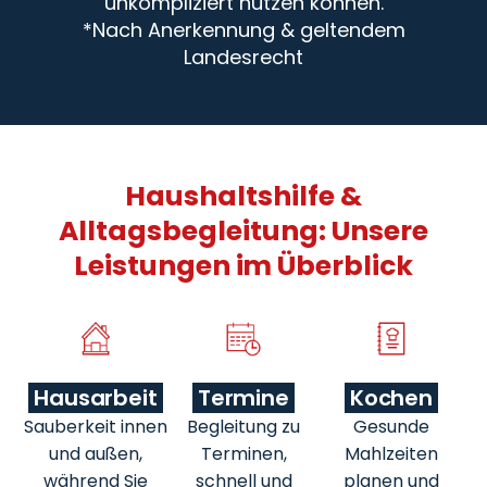
unkompliziert nutzen können.
*Nach Anerkennung & geltendem
Landesrecht
Haushaltshilfe &
Alltagsbegleitung: Unsere
Leistungen im Überblick
Hausarbeit
Termine
Kochen
Sauberkeit innen
Begleitung zu
Gesunde
und außen,
Terminen,
Mahlzeiten
während Sie
schnell und
planen und