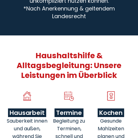
unkompliziert nutzen können.
*Nach Anerkennung & geltendem
Landesrecht
Haushaltshilfe &
Alltagsbegleitung: Unsere
Leistungen im Überblick
Hausarbeit
Termine
Kochen
Sauberkeit innen
Begleitung zu
Gesunde
und außen,
Terminen,
Mahlzeiten
während Sie
schnell und
planen und