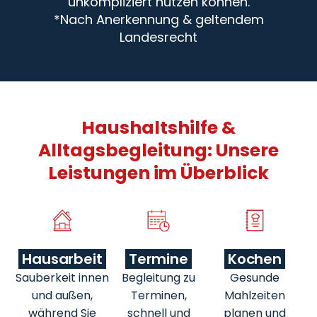
unkompliziert nutzen können.
*Nach Anerkennung & geltendem
Landesrecht
Haushaltshilfe &
Alltagsbegleitung: Unsere
Leistungen im Überblick
Hausarbeit
Termine
Kochen
Sauberkeit innen
Begleitung zu
Gesunde
und außen,
Terminen,
Mahlzeiten
während Sie
schnell und
planen und