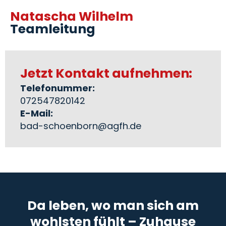
Natascha Wilhelm
Teamleitung
Jetzt Kontakt aufnehmen:
Telefonummer:
072547820142
E-Mail:
bad-schoenborn@agfh.de
Da leben, wo man sich am
wohlsten fühlt – Zuhause