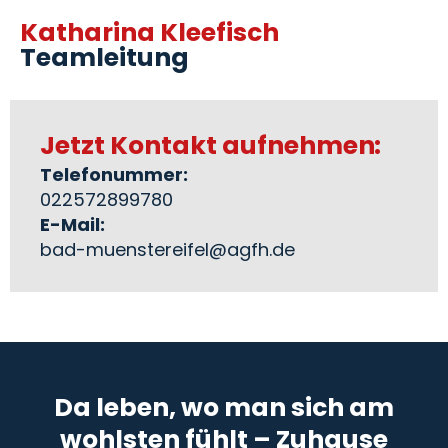
Katharina Kleefisch
Teamleitung
Jetzt Kontakt aufnehmen:
Telefonummer:
022572899780
E-Mail:
bad-muenstereifel@agfh.de
Da leben, wo man sich am
wohlsten fühlt – Zuhause