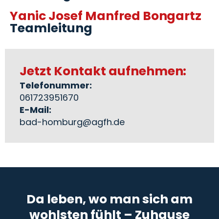
Yanic Josef Manfred Bongartz
Teamleitung
Jetzt Kontakt aufnehmen:
Telefonummer:
061723951670
E-Mail:
bad-homburg@agfh.de
Da leben, wo man sich am
wohlsten fühlt – Zuhause