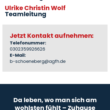
Ulrike Christin Wolf
Teamleitung
Jetzt Kontakt aufnehmen:
Telefonummer:
0302359926626
E-Mail:
b-schoeneberg@agfh.de
Da leben, wo man sich am
wohlsten fühlt – Zuhause