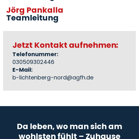
Jörg Pankalla
Teamleitung
Jetzt Kontakt aufnehmen:
Telefonummer:
030509302446
E-Mail:
b-lichtenberg-nord@agfh.de
Da leben, wo man sich am
wohlsten fühlt – Zuhause