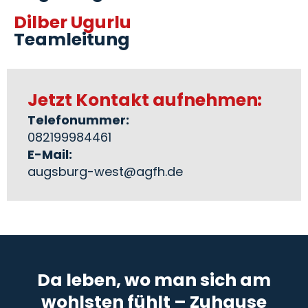
Dilber Ugurlu
Teamleitung
Jetzt Kontakt aufnehmen:
Telefonummer:
082199984461
E-Mail:
augsburg-west@agfh.de
Da leben, wo man sich am
wohlsten fühlt – Zuhause