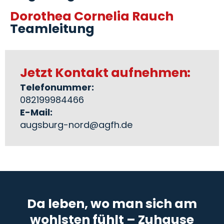
Dorothea Cornelia Rauch
Teamleitung
Jetzt Kontakt aufnehmen:
Telefonummer:
082199984466
E-Mail:
augsburg-nord@agfh.de
Da leben, wo man sich am
wohlsten fühlt – Zuhause