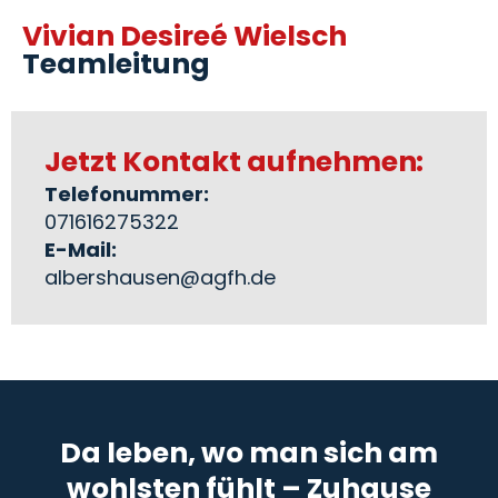
Vivian Desireé Wielsch
Teamleitung
Jetzt Kontakt aufnehmen:
Telefonummer:
071616275322
E-Mail:
albershausen@agfh.de
Da leben, wo man sich am
wohlsten fühlt – Zuhause