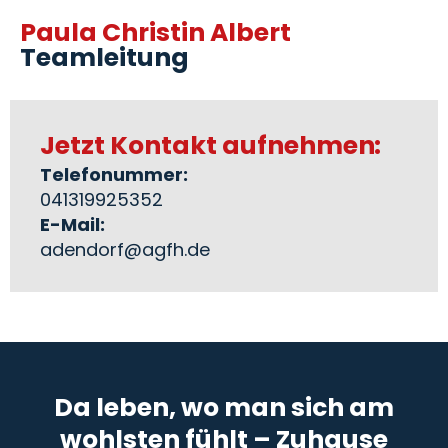
Paula Christin Albert
Teamleitung
Jetzt Kontakt aufnehmen:
Telefonummer:
041319925352
E-Mail:
adendorf@agfh.de
Da leben, wo man sich am
wohlsten fühlt – Zuhause