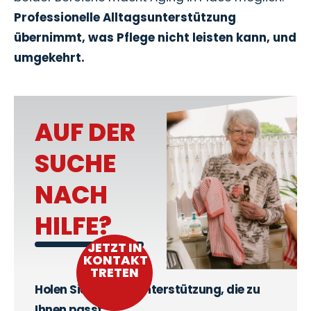
Professionelle Alltagsunterstützung
übernimmt, was Pflege nicht leisten kann,
und
umgekehrt.
AUF DER
SUCHE
NACH
HILFE?
JETZT IN
KONTAKT
TRETEN
Holen Sie sich die Unterstützung, die zu
Ihnen passt.